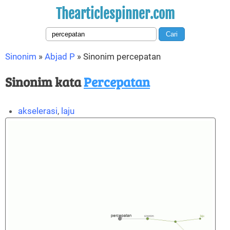
Thearticlespinner.com
Sinonim
»
Abjad P
»
Sinonim percepatan
Sinonim kata
Percepatan
akselerasi
,
laju