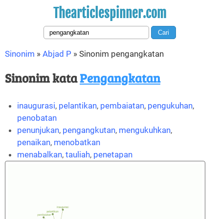
Thearticlespinner.com
Sinonim
»
Abjad P
»
Sinonim pengangkatan
Sinonim kata
Pengangkatan
inaugurasi
,
pelantikan
,
pembaiatan
,
pengukuhan
,
penobatan
penunjukan
,
pengangkutan
,
mengukuhkan
,
penaikan
,
menobatkan
menabalkan
,
tauliah
,
penetapan