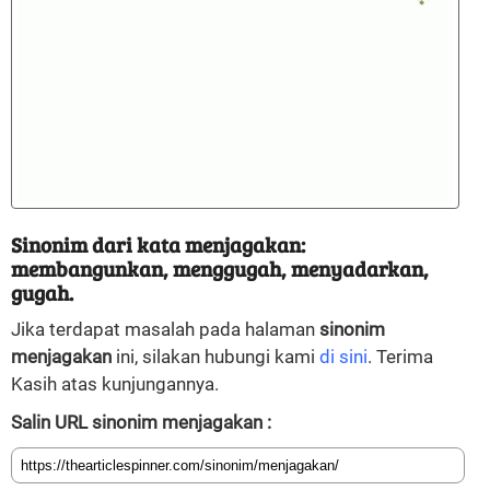
Sinonim dari kata menjagakan:
membangunkan, menggugah, menyadarkan,
gugah.
Jika terdapat masalah pada halaman
sinonim
menjagakan
ini, silakan hubungi kami
di sini
. Terima
Kasih atas kunjungannya.
Salin URL sinonim menjagakan :