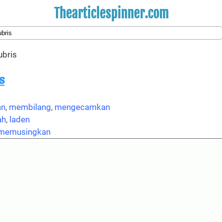
Thearticlespinner.com
bris
s
an
,
membilang
,
mengecamkan
ah
,
laden
memusingkan