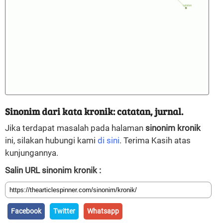
Sinonim dari kata kronik: catatan, jurnal.
Jika terdapat masalah pada halaman
sinonim kronik
ini, silakan hubungi kami
di sini
. Terima Kasih atas
kunjungannya.
Salin URL sinonim kronik :
Facebook
Twitter
Whatsapp