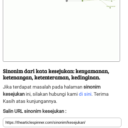
Sinonim dari kata kesejukan: kenyamanan,
ketenangan, ketenteraman, kedinginan.
Jika terdapat masalah pada halaman
sinonim
kesejukan
ini, silakan hubungi kami
di sini
. Terima
Kasih atas kunjungannya.
Salin URL sinonim kesejukan :