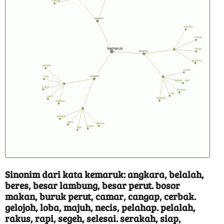
Sinonim dari kata kemaruk: angkara, belalah,
beres, besar lambung, besar perut. bosor
makan, buruk perut, camar, cangap, cerbak.
gelojoh, loba, majuh, necis, pelahap. pelalah,
rakus, rapi, segeh, selesai. serakah, siap,