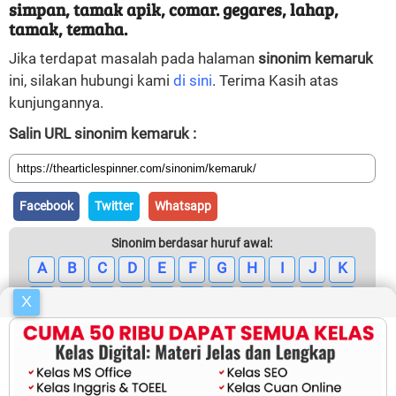
simpan, tamak apik, comar. gegares, lahap,
tamak, temaha.
Jika terdapat masalah pada halaman
sinonim kemaruk
ini, silakan hubungi kami
di sini
. Terima Kasih atas
kunjungannya.
Salin URL sinonim kemaruk :
Facebook
Twitter
Whatsapp
Sinonim berdasar huruf awal:
A
B
C
D
E
F
G
H
I
J
K
L
M
N
O
P
Q
R
S
T
U
V
X
W
X
Y
Z