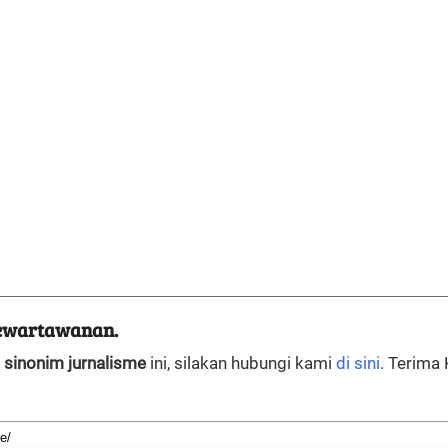
kewartawanan.
n
sinonim jurnalisme
ini, silakan hubungi kami
di sini
. Terima