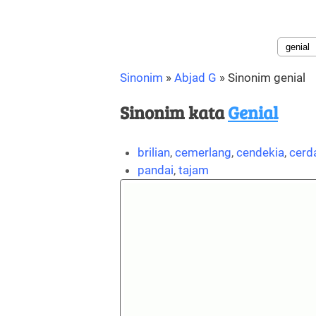
Sinonim
»
Abjad G
»
Sinonim genial
Sinonim kata
Genial
brilian
,
cemerlang
,
cendekia
,
cerd
pandai
,
tajam