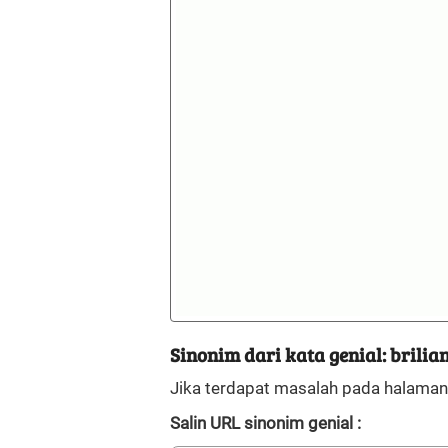
Sinonim dari kata genial: brilian
Jika terdapat masalah pada halama
Salin URL sinonim genial :