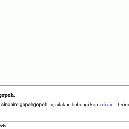
gopoh.
n
sinonim gapahgopoh
ini, silakan hubungi kami
di sini
. Teri