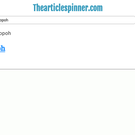
Thearticlespinner.com
gopoh
oh