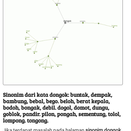
Sinonim dari kata dongok: buntak, dempak,
bambung, bebal, bego. beloh, berat kepala,
bodoh, bongak, debil. dogol, domot, dungu,
goblok, pandir. pilon, pongah, sementung, tolol,
lompong. tongong.
Jika terdapat masalah pada halaman
sinonim dongok