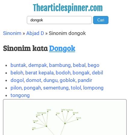
Thearticlespinner.com
Sinonim
»
Abjad D
»
Sinonim dongok
Sinonim kata
Dongok
buntak
,
dempak
,
bambung
,
bebal
,
bego
beloh
,
berat kepala
,
bodoh
,
bongak
,
debil
dogol
,
domot
,
dungu
,
goblok
,
pandir
pilon
,
pongah
,
sementung
,
tolol
,
lompong
tongong