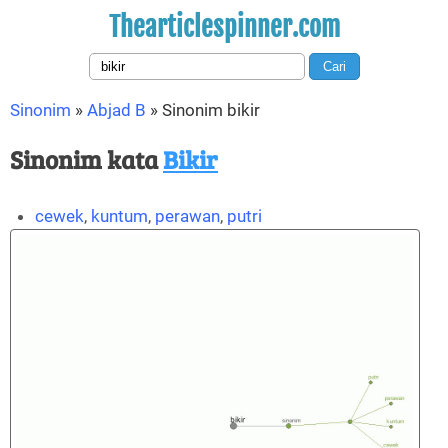
Thearticlespinner.com
Sinonim
»
Abjad B
»
Sinonim bikir
Sinonim kata
Bikir
cewek
,
kuntum
,
perawan
,
putri