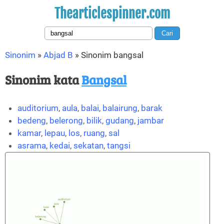
Thearticlespinner.com
Sinonim
»
Abjad B
»
Sinonim bangsal
Sinonim kata
Bangsal
auditorium
,
aula
,
balai
,
balairung
,
barak
bedeng
,
belerong
,
bilik
,
gudang
,
jambar
kamar
,
lepau
,
los
,
ruang
,
sal
asrama
,
kedai
,
sekatan
,
tangsi