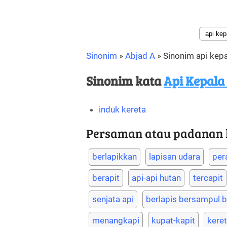
Sinonim
»
Abjad A
»
Sinonim api kepa
Sinonim kata
Api Kepala
induk kereta
Persaman atau padanan ka
berlapikkan
lapisan udara
per
berapit
api-api hutan
tercapit
senjata api
berlapis bersampul 
menangkapi
kupat-kapit
keret