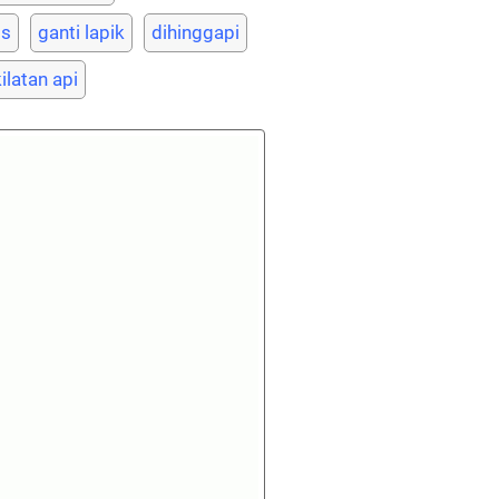
is
ganti lapik
dihinggapi
ilatan api