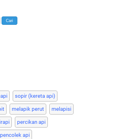
api
sopir (kereta api)
it
melapik perut
melapisi
rapi
percikan api
pencolek api