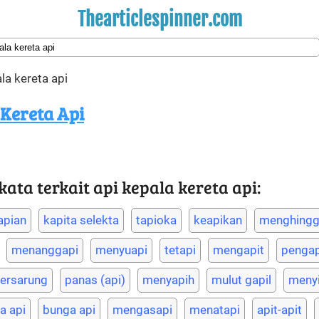
Thearticlespinner.com
la kereta api
 Kereta Api
ta terkait api kepala kereta api:
apian
kapita selekta
tapioka
keapikan
menghingg
menanggapi
menyuapi
tetapi
mengapit
pengap
bersarung
panas (api)
menyapih
mulut gapil
menyi
a api
bunga api
mengasapi
menatapi
apit-apit