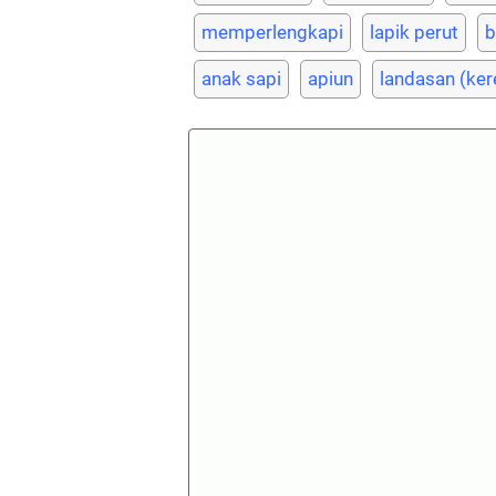
memperlengkapi
lapik perut
b
anak sapi
apiun
landasan (ker