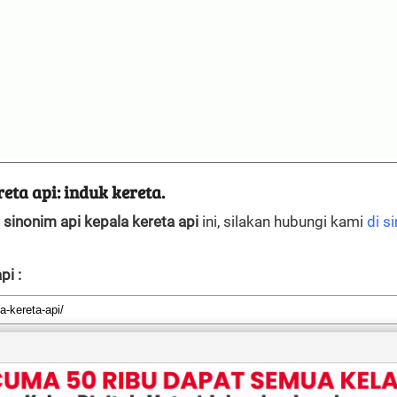
eta api: induk kereta.
n
sinonim api kepala kereta api
ini, silakan hubungi kami
di si
pi :
Sinonim berdasar huruf awal: