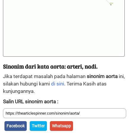
Sinonim dari kata aorta: arteri, nadi.
Jika terdapat masalah pada halaman
sinonim aorta
ini,
silakan hubungi kami
di sini
. Terima Kasih atas
kunjungannya.
Salin URL sinonim aorta :
Facebook
Twitter
Whatsapp